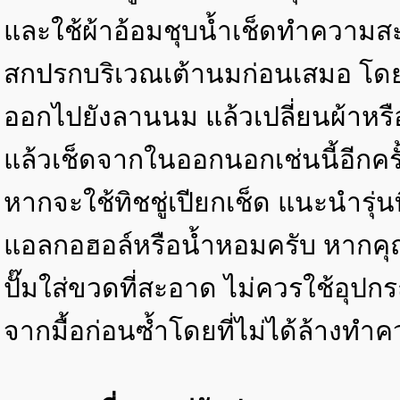
และใช้ผ้าอ้อมชุบน้ำเช็ดทำความสะ
สกปรกบริเวณเต้านมก่อนเสมอ โด
ออกไปยังลานนม แล้วเปลี่ยนผ้าหรือ
แล้วเช็ดจากในออกนอกเช่นนี้อีกครั้
หากจะใช้ทิชชู่เปียกเช็ด แนะนำรุ่น
แอลกอฮอล์หรือน้ำหอมครับ หากคุณ
ปั๊มใส่ขวดที่สะอาด ไม่ควรใช้อุปกร
จากมื้อก่อนซ้ำโดยที่ไม่ได้ล้างท